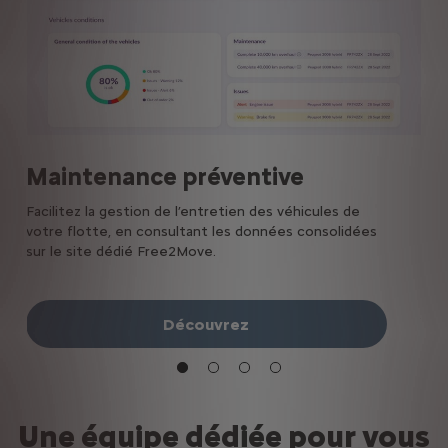
Maintenance préventive
e
Facilitez la gestion de l’entretien des véhicules de
Grâ
votre flotte, en consultant les données consolidées
en 
sur le site dédié Free2Move.
en 
vou
rech
jam
Découvrez
Une équipe dédiée pour vous