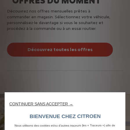
OFFRES DU MOMENT
Découvrez nos offres mensuelles prêtes à
commander en magasin. Sélectionnez votre véhicule,
personnalisez-le davantage si vous le souhaitez et
procédez à la commande ou à un essai routier.
Découvrez toutes les offres
CONTINUER SANS ACCEPTER →
BIENVENUE CHEZ CITROEN
Nous utilisons des cookies et/ou d’autres traceurs (les « Traceurs ») afin de