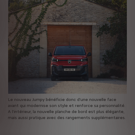
Le nouveau Jumpy bénéficie donc d'une nouvelle face
Simp
 km.
avant qui modernise son style et renforce sa personnalité.
HD 
A l'intérieur, la nouvelle planche de bord est plus élégante,
poi
mais aussi pratique avec des rangements supplémentaires.