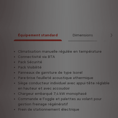
Équipement standard
Dimensions
Motor
Su
Climatisation manuelle régulée en température
Ta
Connectivité via BTA
Pack Sécurité
Di
24
Pack Visibilité
Panneaux de garniture de type Isorel
à
Pare-brise feuilleté acoustique athermique
tes
Siège conducteur individuel avec appui-tête réglable
 (0 à
en hauteur et avec accoudoir
Ch
11kW)
Chargeur embarqué 7,4 kW monophasé
Commande e-Toggle et palettes au volant pour
gestion freinage régénératif
Frein de stationnement électrique
50 km