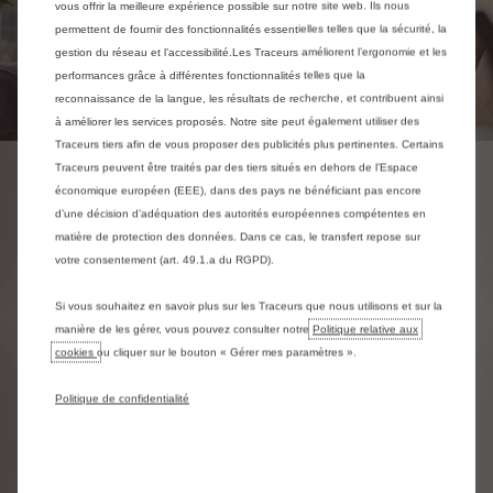
vous offrir la meilleure expérience possible sur notre site web. Ils nous
permettent de fournir des fonctionnalités essentielles telles que la sécurité, la
gestion du réseau et l’accessibilité.Les Traceurs améliorent l’ergonomie et les
performances grâce à différentes fonctionnalités telles que la
reconnaissance de la langue, les résultats de recherche, et contribuent ainsi
à améliorer les services proposés. Notre site peut également utiliser des
Traceurs tiers afin de vous proposer des publicités plus pertinentes. Certains
Traceurs peuvent être traités par des tiers situés en dehors de l’Espace
Achetez-le chez votre
économique européen (EEE), dans des pays ne bénéficiant pas encore
d’une décision d’adéquation des autorités européennes compétentes en
point de vente
matière de protection des données. Dans ce cas, le transfert repose sur
votre consentement (art. 49.1.a du RGPD).
Rendez vous directement dans le point de vente
le plus proche de chez vous .
Si vous souhaitez en savoir plus sur les Traceurs que nous utilisons et sur la
manière de les gérer, vous pouvez consulter notre
Politique relative aux
cookies
ou cliquer sur le bouton « Gérer mes paramètres ».
Trouvez un point de vente
Politique de confidentialité
Demandez une offre