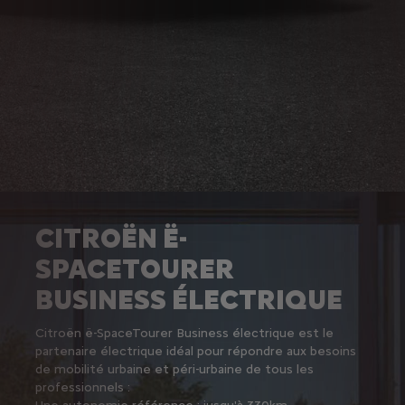
TRANSPORT À LA
CITROËN SPACETOURER
CITROËN Ë-
CARTE
BUSINESS LOUNGE
SPACETOURER
BUSINESS ÉLECTRIQUE
Citroën ë-SpaceTourer Business électrique est le
partenaire électrique idéal pour répondre aux besoins
de mobilité urbaine et péri-urbaine de tous les
professionnels :