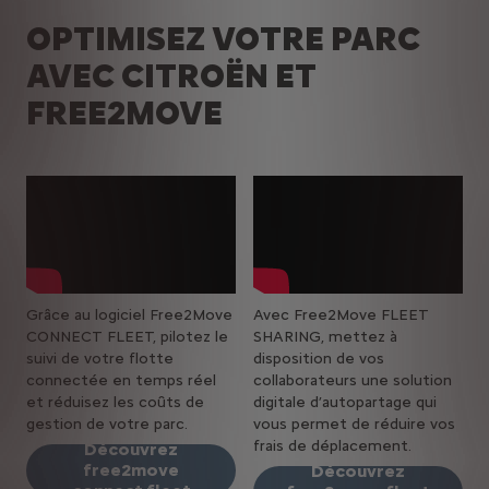
LES MOTORISATIONS
OPTIMISEZ VOTRE PARC
AVEC CITROËN ET
FREE2MOVE
Grâce au logiciel Free2Move
Avec Free2Move FLEET
CONNECT FLEET, pilotez le
SHARING, mettez à
suivi de votre flotte
disposition de vos
connectée en temps réel
collaborateurs une solution
et réduisez les coûts de
digitale d’autopartage qui
gestion de votre parc.
vous permet de réduire vos
frais de déplacement.
Découvrez
free2move
Découvrez