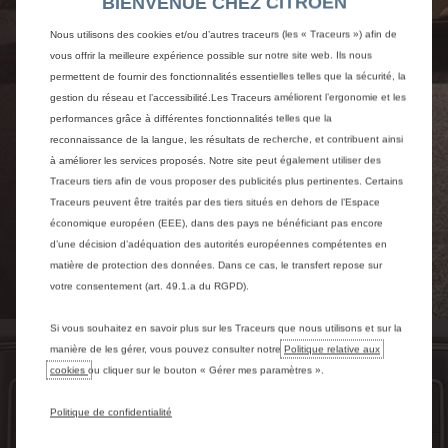
BIENVENUE CHEZ CITROEN
Nous utilisons des cookies et/ou d’autres traceurs (les « Traceurs ») afin de
vous offrir la meilleure expérience possible sur notre site web. Ils nous
permettent de fournir des fonctionnalités essentielles telles que la sécurité, la
gestion du réseau et l’accessibilité.Les Traceurs améliorent l’ergonomie et les
performances grâce à différentes fonctionnalités telles que la
reconnaissance de la langue, les résultats de recherche, et contribuent ainsi
à améliorer les services proposés. Notre site peut également utiliser des
Traceurs tiers afin de vous proposer des publicités plus pertinentes. Certains
Traceurs peuvent être traités par des tiers situés en dehors de l’Espace
économique européen (EEE), dans des pays ne bénéficiant pas encore
d’une décision d’adéquation des autorités européennes compétentes en
matière de protection des données. Dans ce cas, le transfert repose sur
votre consentement (art. 49.1.a du RGPD).
Si vous souhaitez en savoir plus sur les Traceurs que nous utilisons et sur la
manière de les gérer, vous pouvez consulter notre
Politique relative aux
UN VAN 100% CONNECTÉ
cookies
ou cliquer sur le bouton « Gérer mes paramètres ».
Politique de confidentialité
16 aides à la conduite