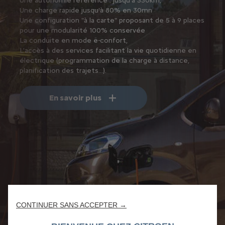
Une autonomie référence : jusqu'à 330km,
Une charge rapide jusqu'à 80% en 30mn
Une configuration "à la carte" proposant de 5 à 9 places
pour une modularité 100% conservée
La conduite en mode ë-confort,
L'accès à des services facilitant la vie quotidienne en
électrique (programmation de la charge à distance,
planification des trajets...).
En savoir plus
CONTINUER SANS ACCEPTER →