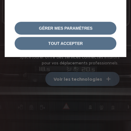
Pour vous simplifier la conduite, vous disposez par
exemple de l'affichage tête haute couleur, du
régulateur de vitesse adaptatif, ou du système de
surveillance d’angle mort.
GÉRER MES PARAMÈTRES
Le meilleur de la
technologie
TOUT ACCEPTER
Avec Connect Nav, Connect Box et Connect Play,
Spacetourer offre des services connectés intuitifs
pour vos déplacements professionnels.
Voir les technologies