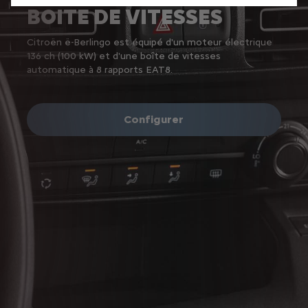
BOITE DE VITESSES
Citroën ë-Berlingo est équipé d'un moteur électrique
136 ch (100 kW) et d'une boîte de vitesses
automatique à 8 rapports EAT8.
Configurer