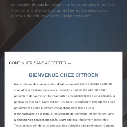
accessible depuis les places arrière ou depuis le coffre.
C'est une arche compartimentée et translucide qui
permet de voir les objets qu’elle contient.
CONTINUER SANS ACCEPTER →
BIENVENUE CHEZ CITROEN
Nous utilisons des cookies et/ou d’autres traceurs (les « Traceurs ») afin de
vous offrir la meilleure expérience possible sur notre site web. Ils nous
permettent de fournir des fonctionnalités essentielles telles que la sécurité, la
gestion du réseau et l’accessibilité.Les Traceurs améliorent l’ergonomie et les
performances grâce à différentes fonctionnalités telles que la
reconnaissance de la langue, les résultats de recherche, et contribuent ainsi
à améliorer les services proposés. Notre site peut également utiliser des
Traceurs tiers afin de vous proposer des publicités plus pertinentes. Certains