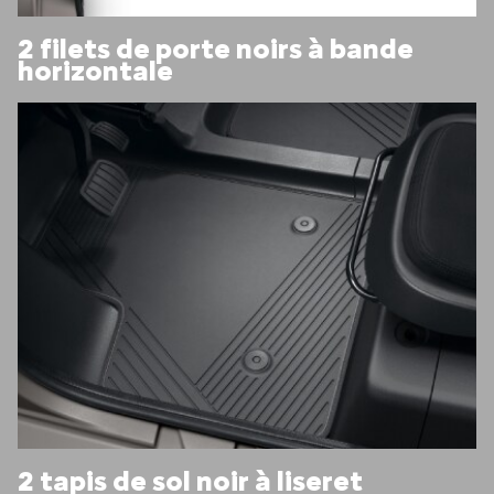
2 filets de porte noirs à bande
horizontale
2 tapis de sol noir à liseret