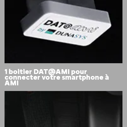
1 boitier DAT@AMI pour
connecter votre smartphone à
AMI