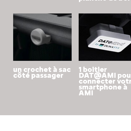
un crochet à sac
1 boitier
côté passager
DAT@AMI pou
connecter vot
smartphone à
AMI