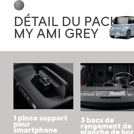
DÉTAIL DU PACK
MY AMI GREY
1 pince support
3 bacs de
pour
rangement de
smartphone
planche de bo