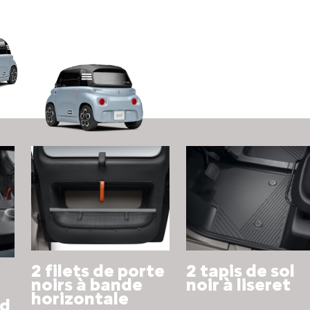
2 filets de porte
2 tapis de sol
noirs à bande
noir à liseret
horizontale
rd