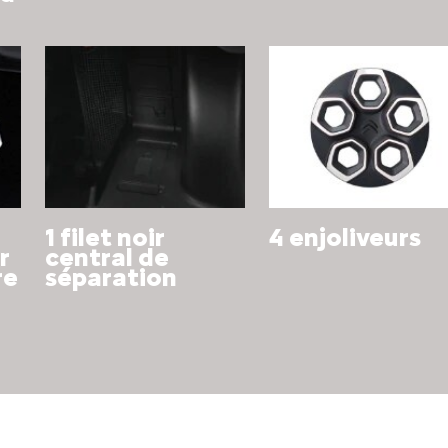
1 filet noir
4 enjoliveurs
r
central de
re
séparation